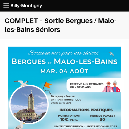
Passer au contenu
Billy-Montigny
COMPLET – Sortie Bergues / Malo-
les-Bains Séniors