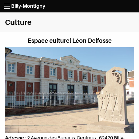
Passer au contenu
Billy-Montigny
Culture
Espace culturel Léon Delfosse
Adresse
:
2 Avenue des Bureaux Centraux, 62420 Billy-