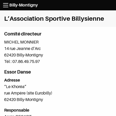
Passer au contenu
Billy-Montigny
L’Association Sportive Billysienne
Comité directeur
MICHEL MONNIER
14 rue Jeanne d’Arc
62420 Billy-Montigny
Tél : 07.86.49.75.97
Essor Danse
Adresse
“Le Khoréa”
rue Ampère (site Eurobilly)
62420 Billy-Montigny
Responsable