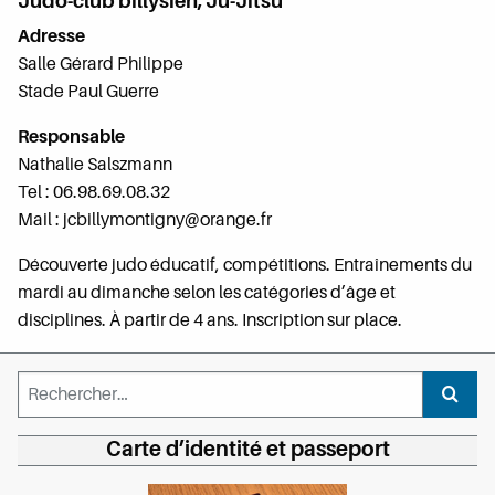
Judo-club billysien, Ju-Jitsu
Adresse
Salle Gérard Philippe
Stade Paul Guerre
Responsable
Nathalie Salszmann
Tel : 06.98.69.08.32
Mail : jcbillymontigny@orange.fr
Découverte judo éducatif, compétitions. Entraînements du
mardi au dimanche selon les catégories d’âge et
disciplines. À partir de 4 ans. Inscription sur place.
Rechercher :
Recher
Carte d’identité et passeport