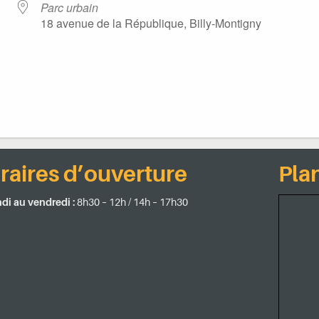
Parc urbain
18 avenue de la République, Billy-Montigny
iCalendar
Office 365
raires d’ouverture
Plan
di au vendredi :
8h30 – 12h / 14h – 17h30