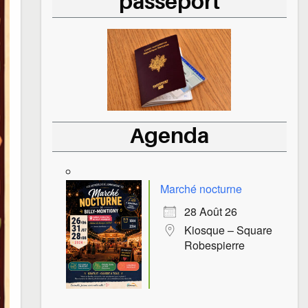
passeport
Agenda
Marché nocturne
28 Août 26
Kiosque – Square
Robespierre